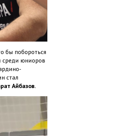
то бы побороться
и среди юниоров
ардино-
ин стал
рат Айбазов
.