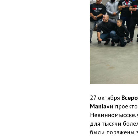
27 октября
Всеро
Mania»
и проект
Невинномысске. 
для тысячи боле
были поражены з