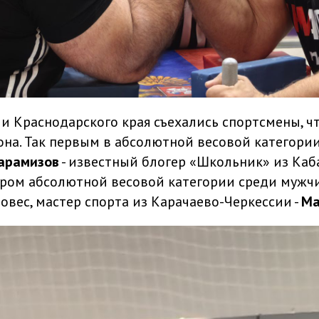
 и Краснодарского края съехались спортсмены, ч
она. Так первым в абсолютной весовой категори
арамизов
- известный блогер «Школьник» из Каб
ером абсолютной весовой категории среди мужч
овес, мастер спорта из Карачаево-Черкессии -
Ма