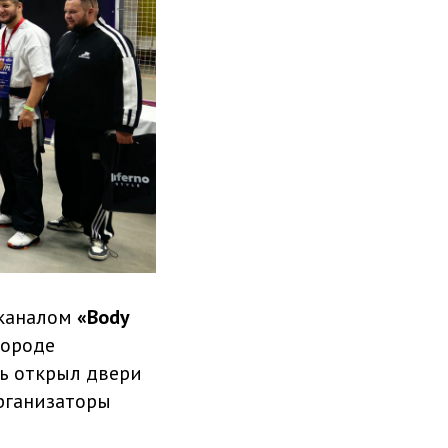
 каналом
«Body
городе
ь открыл двери
рганизаторы