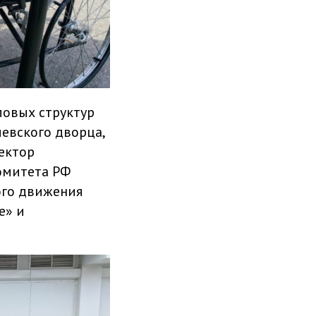
ловых структур
евского дворца,
ектор
омитета РФ
ого движения
е» и