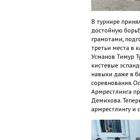
В турнире приня
достойную борьб
грамотами, подг
третьи места в 
Усманов Тимур Т
кистевые эспанд
навыки даже в б
соревнования. О
Армрестлинга про
Демихова. Тепер
армрестлингу и 