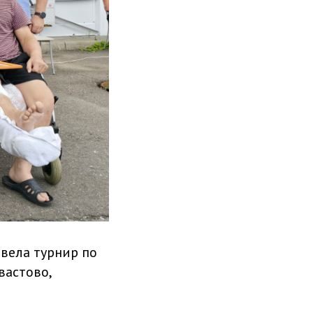
овела турнир по
вастово,