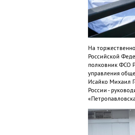
На торжественно
Российской Феде
полковник ФСО Р
управления обще
Исайко Михаил Г
России - руково
«Петропавловска