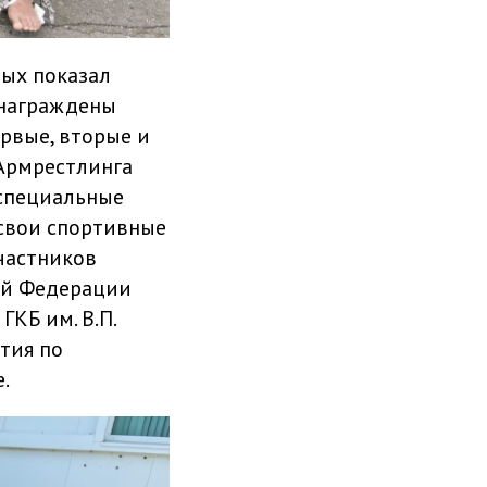
рых показал
 награждены
рвые, вторые и
 Армрестлинга
 специальные
 свои спортивные
частников
ой Федерации
КБ им. В.П.
тия по
.