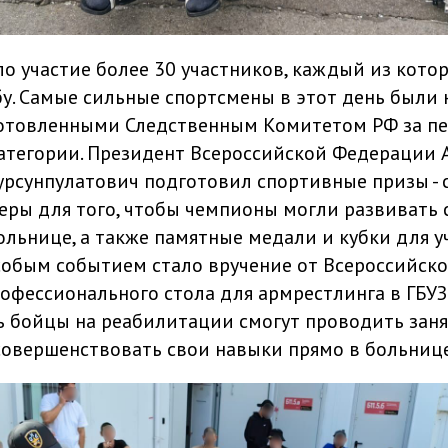
ло участие более 30 участников, каждый из кото
у. Самые сильные спортсмены в этот день были
отовленными Следственным Комитетом РФ за пе
категории. Президент Всероссийской Федерации
урсунпулатович подготовил спортивные призы -
еры для того, чтобы чемпионы могли развивать
ольнице, а также памятные медали и кубки для у
собым событием стало вручение от Всероссийск
фессионального стола для армрестлинга в ГБУЗ Г
ь бойцы на реабилитации смогут проводить заня
совершенствовать свои навыки прямо в больнице