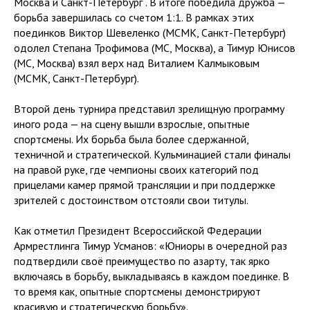
Москва и Санкт-Петербург . В итоге победила дружба —
борьба завершилась со счетом 1:1. В рамках этих
поединков Виктор Шевеленко (МСМК, Санкт-Петербург)
одолел Степана Трофимова (МС, Москва), а Тимур Юнисов
(МС, Москва) взял верх над Виталием Калмыковым
(МСМК, Санкт-Петербург).
Второй день турнира представил зрелищную программу
иного рода — на сцену вышли взрослые, опытные
спортсмены. Их борьба была более сдержанной,
техничной и стратегической. Кульминацией стали финалы
на правой руке, где чемпионы своих категорий под
прицелами камер прямой трансляции и при поддержке
зрителей с достоинством отстояли свои титулы.
Как отметил Президент Всероссийской Федерации
Армрестлинга Тимур Усманов: «Юниоры в очередной раз
подтвердили своё преимущество по азарту, так ярко
включаясь в борьбу, выкладываясь в каждом поединке. В
то время как, опытные спортсмены демонстрируют
красивую и стратегическую борьбу».